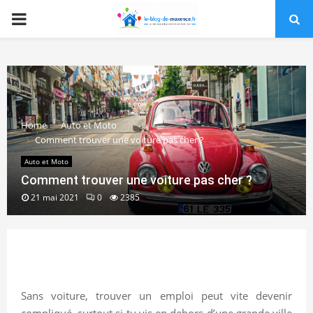
PRIMARY
MENU
Home
Auto et Moto
Comment trouver une voiture pas cher ?
Auto et Moto
Comment trouver une voiture pas cher ?
21 mai 2021
0
2385
Sans voiture, trouver un emploi peut vite devenir
compliqué, surtout si tu vis en dehors d’une grande ville