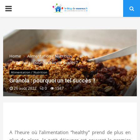
PRIMARY
MENU
Home
Alimentation / Nutrition
Granola : pourquoi un tel succès ?
Alimentation / Nutrition
Granola : pourquoi un tel succès ?
26 août 2022
0
1587
A l’heure où l’alimentation “healthy” prend de plus en
plus de place, le petit déjeuner est souvent le premier