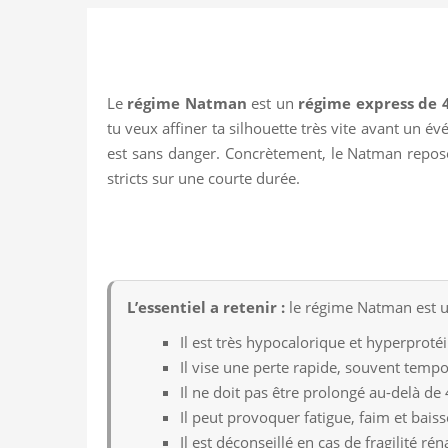
Le
régime Natman
est un
régime express de 4
tu veux affiner ta silhouette très vite avant un 
est sans danger. Concrètement, le Natman repose
stricts sur une courte durée.
L’essentiel a retenir :
le régime Natman est un
Il est très hypocalorique et hyperprotéi
Il vise une perte rapide, souvent tempo
Il ne doit pas être prolongé au-delà de 
Il peut provoquer fatigue, faim et baiss
Il est déconseillé en cas de fragilité ré