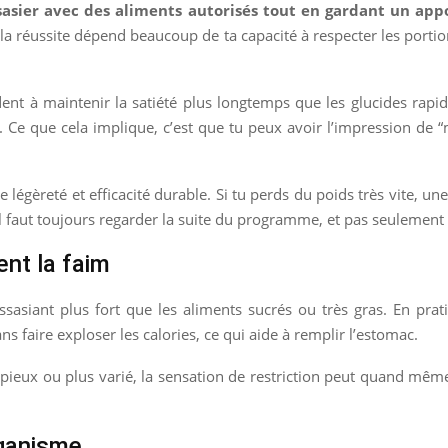
sasier avec des aliments autorisés tout en gardant un appo
 la réussite dépend beaucoup de ta capacité à respecter les portio
aident à maintenir la satiété plus longtemps que les glucides ra
tif. Ce que cela implique, c’est que tu peux avoir l’impression d
 légèreté et efficacité durable. Si tu perds du poids très vite, une
u’il faut toujours regarder la suite du programme, et pas seulemen
nt la faim
sasiant plus fort que les aliments sucrés ou très gras. En prati
 faire exploser les calories, ce qui aide à remplir l’estomac.
opieux ou plus varié, la sensation de restriction peut quand même
rganisme