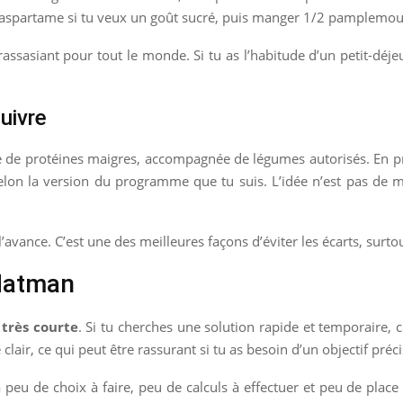
ec aspartame si tu veux un goût sucré, puis manger 1/2 pamplemo
s rassasiant pour tout le monde. Si tu as l’habitude d’un petit-déj
suivre
ce de protéines maigres, accompagnée de légumes autorisés. En pr
elon la version du programme que tu suis. L’idée n’est pas de mu
l’avance. C’est une des meilleures façons d’éviter les écarts, surto
Natman
très courte
. Si tu cherches une solution rapide et temporaire, 
lair, ce qui peut être rassurant si tu as besoin d’un objectif préci
 a peu de choix à faire, peu de calculs à effectuer et peu de place