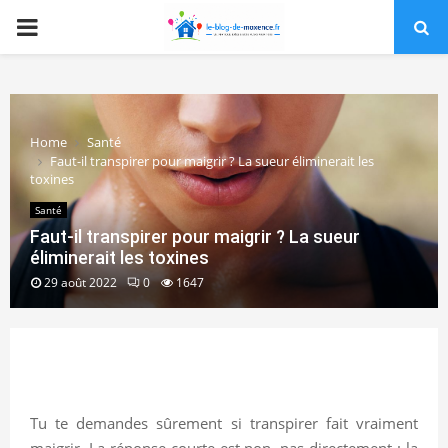
PRIMARY
MENU
Home
Santé
Faut-il transpirer pour maigrir ? La sueur éliminerait les
toxines
Santé
Faut-il transpirer pour maigrir ? La sueur
éliminerait les toxines
29 août 2022
0
1647
Tu te demandes sûrement si transpirer fait vraiment
maigrir. La réponse courte est non, pas directement : la