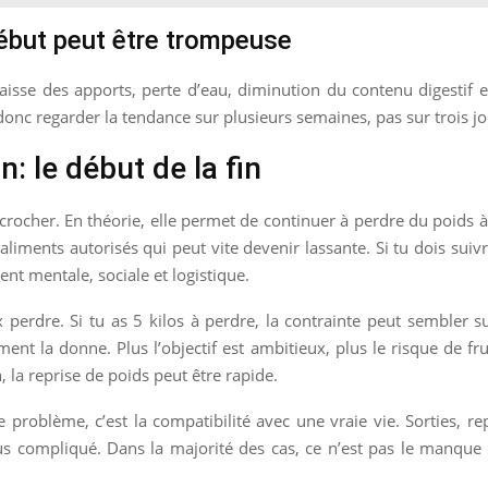
début peut être trompeuse
isse des apports, perte d’eau, diminution du contenu digestif et
 donc regarder la tendance sur plusieurs semaines, pas sur trois jo
: le début de la fin
décrocher. En théorie, elle permet de continuer à perdre du poid
 d’aliments autorisés qui peut vite devenir lassante. Si tu dois s
ent mentale, sociale et logistique.
perdre. Si tu as 5 kilos à perdre, la contrainte peut sembler s
nt la donne. Plus l’objectif est ambitieux, plus le risque de fr
, la reprise de poids peut être rapide.
 problème, c’est la compatibilité avec une vraie vie. Sorties, rep
 compliqué. Dans la majorité des cas, ce n’est pas le manque de 