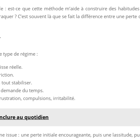
le : est-ce que cette méthode m’aide à construire des habitudes
aquer ? C’est souvent là que se fait la différence entre une pert
r
ce type de régime :
sse réelle.
iction.
tout stabiliser.
ité demande du temps.
rustration, compulsions, irritabilité.
inclure au quotidien
issue : une perte initiale encourageante, puis une lassitude, puis 