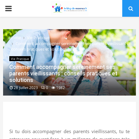
PRIMARY
MENU
Home
Vie Pratique
Comment accompagner sereinement ses parents vieillissants
: conseils pratiques et solutions
Vie Pratique
Comment accompagner sereinement ses
parents vieillissants : conseils pratiques et
solutions
28 juillet 2023
0
1982
Si tu dois accompagner des parents vieillissants, tu te
retrouves souvent face à un mélange de questions très