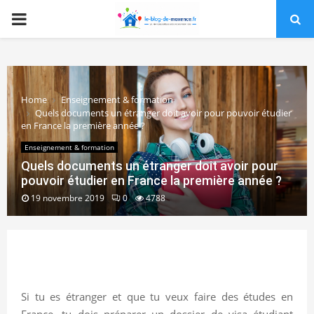
PRIMARY
MENU
Home
Enseignement & formation
Quels documents un étranger doit avoir pour pouvoir étudier
en France la première année ?
Enseignement & formation
Quels documents un étranger doit avoir pour
pouvoir étudier en France la première année ?
19 novembre 2019
0
4788
Si tu es étranger et que tu veux faire des études en
France, tu dois préparer un dossier de visa étudiant