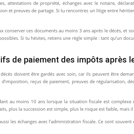
es, attestations de propriété, échanges avec le notaire, déclara
sion et preuves de partage. Si tu rencontres un litige entre héritie
eux conserver ces documents au moins 3 ans après le décès, et so
possibles. Si tu hésites, retiens une règle simple : tant qu’un do
tifs de paiement des impôts après l
e décès doivent être gardés avec soin, car ils peuvent être dema
 d’imposition, reçus de paiement, preuves de régularisation, déc
nt au moins 10 ans lorsque la situation fiscale est complexe o
its, plus la succession est simple, plus le risque est faible, mais
 aussi les échanges avec l’administration fiscale. Ce sont souven