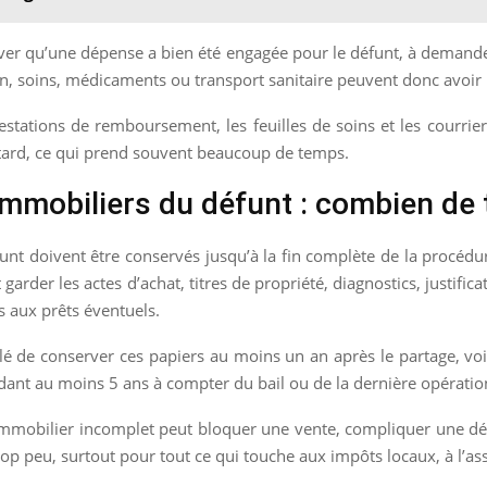
uver qu’une dépense a bien été engagée pour le défunt, à dema
ion, soins, médicaments ou transport sanitaire peuvent donc avoir 
ttestations de remboursement, les feuilles de soins et les courri
us tard, ce qui prend souvent beaucoup de temps.
immobiliers du défunt : combien de
nt doivent être conservés jusqu’à la fin complète de la procédure
garder les actes d’achat, titres de propriété, diagnostics, justifica
s aux prêts éventuels.
eillé de conserver ces papiers au moins un an après le partage, v
endant au moins 5 ans à compter du bail ou de la dernière opérati
immobilier incomplet peut bloquer une vente, compliquer une décla
rop peu, surtout pour tout ce qui touche aux impôts locaux, à l’as