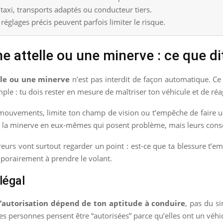
 taxi, transports adaptés ou conducteur tiers.
églages précis peuvent parfois limiter le risque.
 attelle ou une minerve : ce que dit 
lle ou une minerve
n’est pas interdit de façon automatique. Ce 
mple : tu dois rester en mesure de maîtriser ton véhicule et de r
s mouvements, limite ton champ de vision ou t’empêche de faire 
e ou la minerve en eux-mêmes qui posent problème, mais leurs con
sureurs vont surtout regarder un point : est-ce que ta blessure t
porairement à prendre le volant.
 légal
l’autorisation dépend de ton aptitude à conduire
, pas du s
s personnes pensent être “autorisées” parce qu’elles ont un véhi