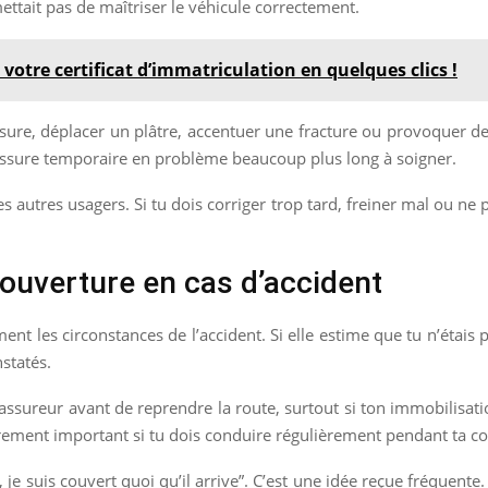
mettait pas de maîtriser le véhicule correctement.
votre certificat d’immatriculation en quelques clics !
ssure, déplacer un plâtre, accentuer une fracture ou provoquer de
lessure temporaire en problème beaucoup plus long à soigner.
les autres usagers. Si tu dois corriger trop tard, freiner mal ou ne
ouverture en cas d’accident
t les circonstances de l’accident. Si elle estime que tu n’étais 
nstatés.
 assureur avant de reprendre la route, surtout si ton immobilisat
èrement important si tu dois conduire régulièrement pendant ta c
 je suis couvert quoi qu’il arrive”. C’est une idée reçue fréquente.